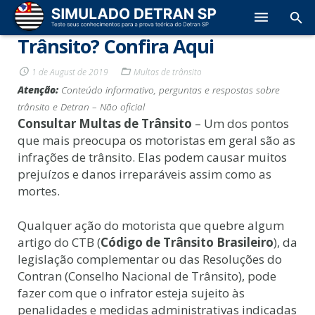
Como Consultar Multas de
Trânsito? Confira Aqui
CNH
1 de August de 2019
Multas de trânsito
Multas
Atenção:
Conteúdo informativo, perguntas e respostas sobre
trânsito e Detran – Não oficial
Placas de Trânsito
Consultar Multas de Trânsito
– Um dos pontos
que mais preocupa os motoristas em geral são as
Simulados
infrações de trânsito. Elas podem causar muitos
prejuízos e danos irreparáveis assim como as
Conteúdo para Prova CNH
mortes.
Blog
Qualquer ação do motorista que quebre algum
artigo do CTB (
Código de Trânsito Brasileiro
), da
legislação complementar ou das Resoluções do
Contran (Conselho Nacional de Trânsito), pode
fazer com que o infrator esteja sujeito às
penalidades e medidas administrativas indicadas