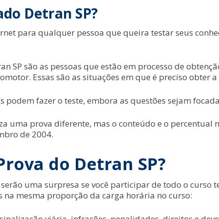
ado Detran SP?
ernet para qualquer pessoa que queira testar seus conhe
ran SP são as pessoas que estão em processo de obtenção
lomotor. Essas são as situações em que é preciso obter 
ís podem fazer o teste, embora as questões sejam focad
iza uma prova diferente, mas o conteúdo e o percentual
embro de 2004.
Prova do Detran SP?
serão uma surpresa se você participar de todo o curso t
 na mesma proporção da carga horária no curso:
inalização viária, infrações, penalidades, direitos e dever