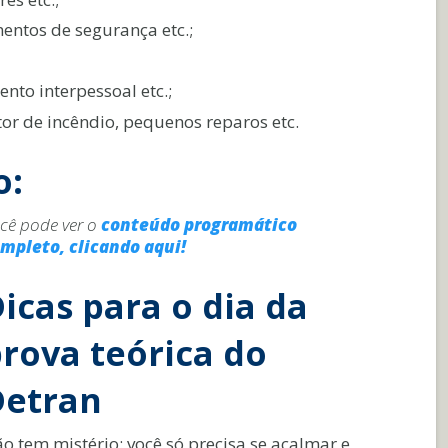
entos de segurança etc.;
nto interpessoal etc.;
or de incêndio, pequenos reparos etc.
o:
cê pode ver o
conteúdo programático
mpleto, clicando aqui!
icas para o dia da
rova teórica do
Detran
o tem mistério: você só precisa se acalmar e