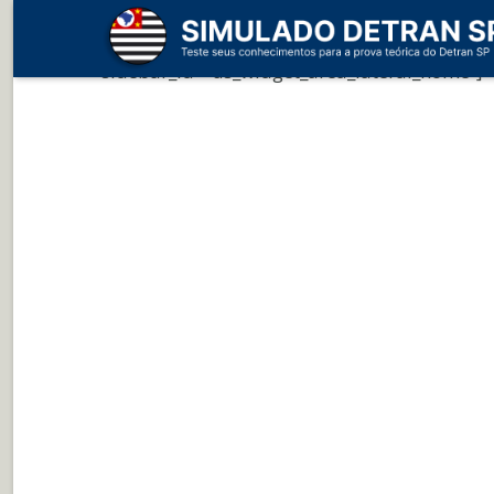
Atenção:
Conteúdo informativo, perguntas e respostas sobre trânsito e 
[vc_widget_sidebar
sidebar_id=”us_widget_area_lateral_home”]