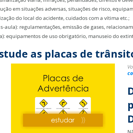
dução em situações adversas, situações de risco, equipam
ização do local do acidente, cuidados com a vítima etc.;
as-aula): regulamentações, emissão de gases, relacioname
): equipamentos de uso obrigatório, manuseio do extint
stude as placas de trânsit
Vo
co
D
p
Nã