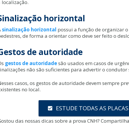
 localização.
Sinalização horizontal
A
sinalização horizontal
possui a função de organizar o
pedestres, de forma a orientar como deve ser feito o de
Gestos de autoridade
Os
gestos de autoridade
são usados em casos de urgênci
sinalizações não são suficientes para advertir o conduto
Nesses casos, os gestos de autoridade devem sempre prev
xistentes no local.
ESTUDE TODAS AS PLACAS
check_box
Gostou das nossas dicas sobre a prova CNH? Compartilh