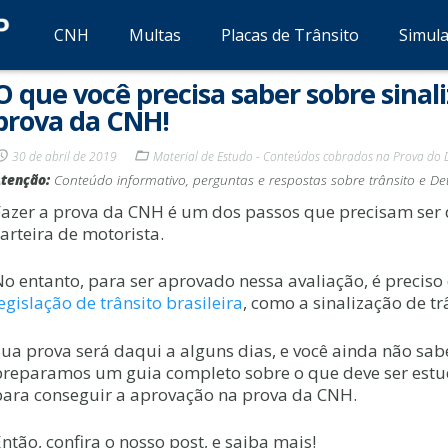
CNH
Multas
Placas de Trânsito
Simul
O que você precisa saber sobre sinali
prova da CNH!
30 de abril de 2019
Material de Estudo - Conteúdos cobrados na Prova do 
tenção:
Conteúdo informativo, perguntas e respostas sobre trânsito e Det
Fazer a prova da CNH é um dos passos que precisam ser 
arteira de motorista.
No entanto, para ser aprovado nessa avaliação, é precis
egislação de trânsito brasileira
, como a sinalização de tr
Sua prova será daqui a alguns dias, e você ainda não sa
preparamos um guia completo sobre o que deve ser estud
para conseguir a aprovação na prova da CNH.
ntão, confira o nosso post, e saiba mais!