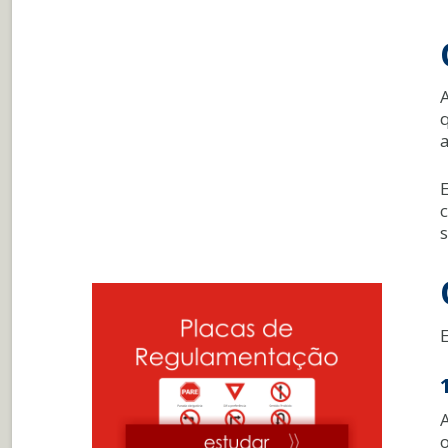
A
E
s
E
o