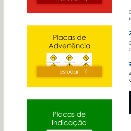
i
C
A
s