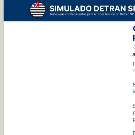
A
c
l
E