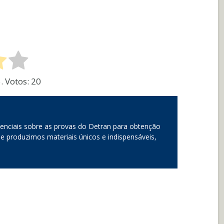
5. Votos:
20
enciais sobre as provas do Detran para obtenção
 e produzimos materiais únicos e indispensáveis,