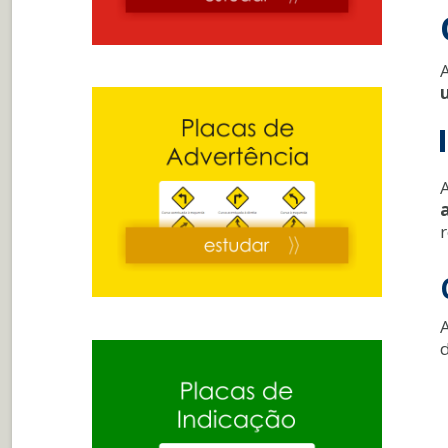
A
A
r